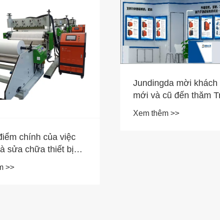
Jundingda mời khách
mới và cũ đến thăm T
giấy dùng một lần quố
Xem thêm >>
Trung Quốc lần thứ 3
iểm chính của việc
và sửa chữa thiết bị
n máy sơn là gì?
m >>