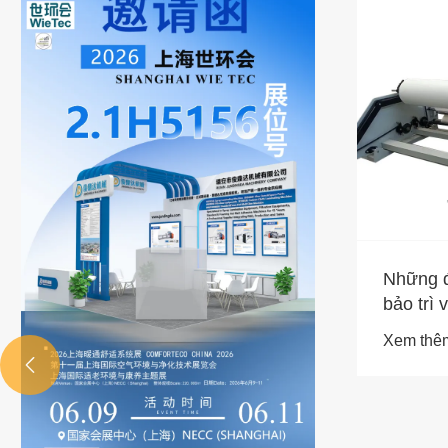
Những đ
bảo trì 
phun sơ
Xem thê
