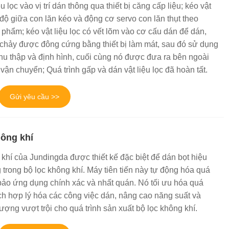
u lọc vào vị trí dán thông qua thiết bị căng cấp liệu; kéo vật
ốc độ giữa con lăn kéo và động cơ servo con lăn thụt theo
phẩm; kéo vật liệu lọc có vết lõm vào cơ cấu dán để dán,
 chảy được đông cứng bằng thiết bị làm mát, sau đó sử dụng
hu thập và định hình, cuối cùng nó được đưa ra bên ngoài
ận chuyển; Quá trình gấp và dán vật liệu lọc đã hoàn tất.
Gửi yêu cầu >>
hông khí
khí của Jundingda được thiết kế đặc biệt để dán bọt hiệu
trong bộ lọc không khí. Máy tiên tiến này tự động hóa quá
m bảo ứng dụng chính xác và nhất quán. Nó tối ưu hóa quá
ch hợp lý hóa các công việc dán, nâng cao năng suất và
lượng vượt trội cho quá trình sản xuất bộ lọc không khí.