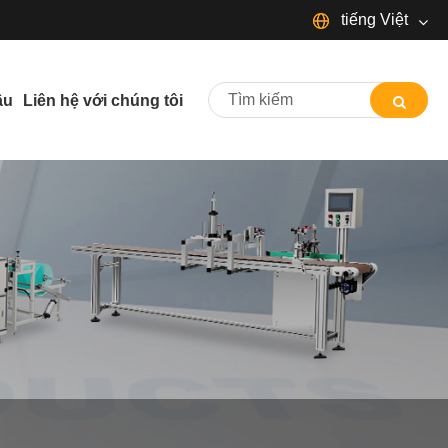
tiếng Việt
English
Español
Português
ầu
Liên hệ với chúng tôi
Français
Deutsch
日本語
Italiano
Nederlands
ภาษาไทย
Svenska
magyar
한국어
বাংলা ভাষার
Dansk
Suomi
Pilipino
Türkçe
Gaeilge
Indonesia
Norsk‎
تمل
ελληνικά
український
Javanese