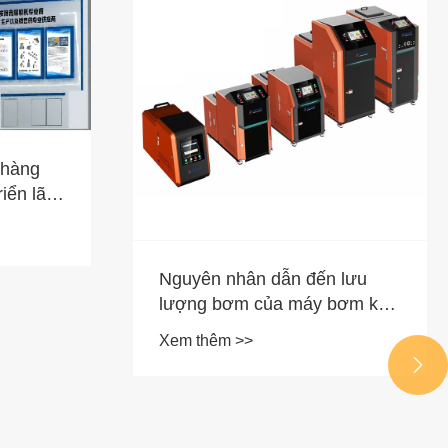
 hàng
riển lãm
c tế
2
Nguyên nhân dẫn đến lưu
lượng bơm của máy bơm keo
nóng chảy bánh răng và sự
Xem thêm >>
khác biệt giữa máy keo lạnh

là gì?