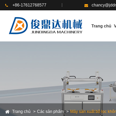
+86-17612768577
chancy@jddm
Trang chủ
V
Trang chủ
Các sản phẩm
Máy sản xuất bộ lọc khô