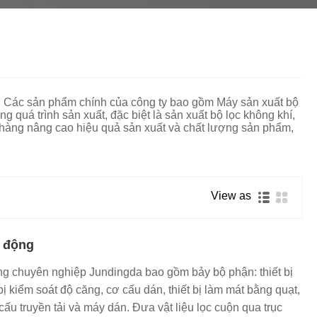
தமிழ்
తెలుగు
नेपाली
български
ລາວ
Latine
Euskal
Azərbaycan
Slovenský jazyk
ao. Các sản phẩm chính của công ty bao gồm Máy sản xuất bộ
quá trình sản xuất, đặc biệt là sản xuất bộ lọc không khí,
Lietuvos
Eesti Keel
Română
h hàng nâng cao hiệu quả sản xuất và chất lượng sản phẩm,
मराठी
Srpski језик
View as
ự động
g chuyên nghiệp Jundingda bao gồm bảy bộ phận: thiết bị
 bị kiểm soát độ căng, cơ cấu dán, thiết bị làm mát bằng quạt,
ấu truyền tải và máy dán. Đưa vật liệu lọc cuộn qua trục