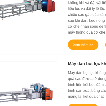
không khí và đặt vật liệ
liệu lọc và đặt tỷ lệ t
chiều cao gấp của sản 
sau khi dán, keo nóng
cơ chế nhận sóng để t
máy thông qua cơ chế v
Xem thêm >>
Máy dán bọt lọc k
Máy dán bọt lọc không 
quả cao được sử dụng 
trình liên kết bọt, đả
trình sản xuất bằng cá
mang lại kết quả chất 