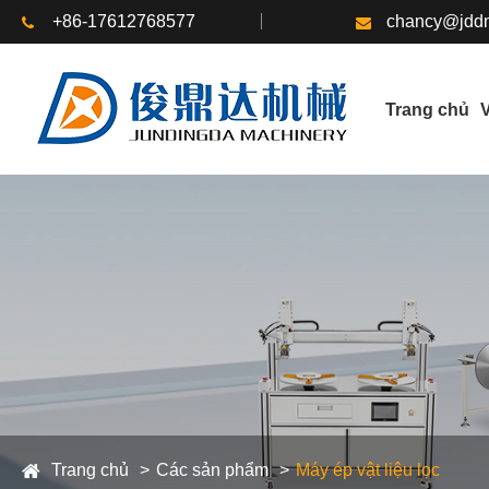
+86-17612768577
chancy@jddm
Trang chủ
V
Trang chủ
Các sản phẩm
Máy ép vật liệu lọc