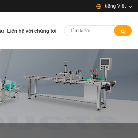
tiếng Việt
English
Español
Português
ầu
Liên hệ với chúng tôi
Français
Deutsch
日本語
Italiano
Nederlands
ภาษาไทย
Svenska
magyar
한국어
বাংলা ভাষার
Dansk
Suomi
Pilipino
Türkçe
Gaeilge
Indonesia
Norsk‎
تمل
ελληνικά
український
Javanese