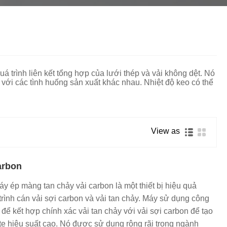
தமிழ்
తెలుగు
नेपाली
български
ລາວ
Latine
Euskal
Azərbaycan
Slovenský jazyk
 trình liên kết tổng hợp của lưới thép và vải không dệt. Nó
 với các tình huống sản xuất khác nhau. Nhiệt độ keo có thể
Lietuvos
Eesti Keel
Română
मराठी
Srpski језик
View as
arbon
 ép màng tan chảy vải carbon là một thiết bị hiệu quả
trình cán vải sợi carbon và vải tan chảy. Máy sử dụng công
 để kết hợp chính xác vải tan chảy với vải sợi carbon để tạo
te hiệu suất cao. Nó được sử dụng rộng rãi trong ngành