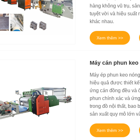
hàng không vũ trụ, sản
tuyệt vời và hiệu suấ
khác nhau.
Xem thêm >>
Máy cán phun keo 
Máy ép phun keo nóng 
hiệu quả được thiết kế
ứng cán đồng đều và ổ
phun chính xác và ứng
trong đồ nội thất, bao 
sản xuất quy mô lớn v
Xem thêm >>