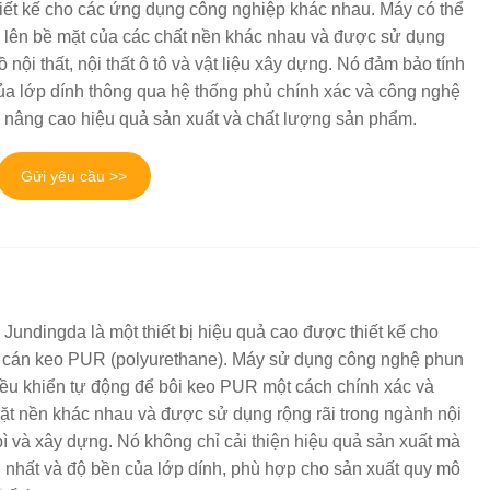
iết kế cho các ứng dụng công nghiệp khác nhau. Máy có thể
 lên bề mặt của các chất nền khác nhau và được sử dụng
đồ nội thất, nội thất ô tô và vật liệu xây dựng. Nó đảm bảo tính
ủa lớp dính thông qua hệ thống phủ chính xác và công nghệ
, nâng cao hiệu quả sản xuất và chất lượng sản phẩm.
Gửi yêu cầu >>
undingda là một thiết bị hiệu quả cao được thiết kế cho
 cán keo PUR (polyurethane). Máy sử dụng công nghệ phun
điều khiển tự động để bôi keo PUR một cách chính xác và
ặt nền khác nhau và được sử dụng rộng rãi trong ngành nội
o bì và xây dựng. Nó không chỉ cải thiện hiệu quả sản xuất mà
 nhất và độ bền của lớp dính, phù hợp cho sản xuất quy mô