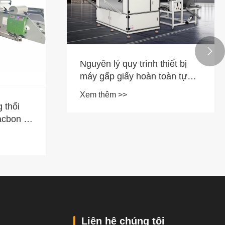

Nguyên lý quy trình thiết bị
máy gấp giấy hoàn toàn tự
động
Xem thêm >>
 thổi
cbon lại
ộc chơi
ện đại
Liên hệ chúng tôi