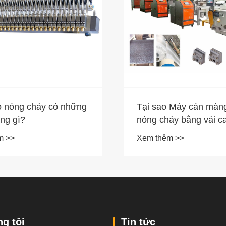
 nóng chảy có những
Tại sao Máy cán màng
ng gì?
nóng chảy bằng vải ca
là công cụ thay đổi cu
m >>
Xem thêm >>
cho ngành sản xuất hi
g tôi
Tin tức