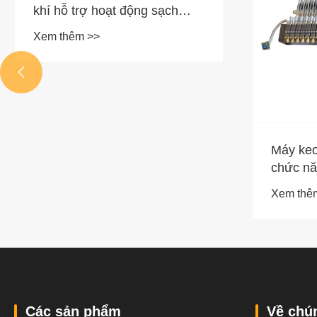
khí hỗ trợ hoạt động sạch
trong các lĩnh vực ô tô, công
Xem thêm >>
nghiệp, xây dựng và y tế
trong bối cảnh các quy định

nghiêm ngặt?
Máy keo
chức nă
Xem thê
Các sản phẩm
Về chún